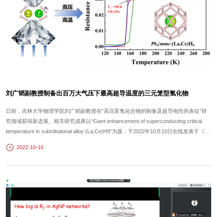
刘广韬副教授制备出百万大气压下最高超导温度的三元笼型氢化物
日前，吉林大学物理学院刘广韬副教授在“高压富氢化合物的制备及超导电性的表征”研
究领域获得新进展。相关研究成果以“Giant enhancement of superconducting critical
temperature in substitutional alloy (La,Ce)H9”为题，于2022年10月10日在线发表于《自
然通讯》。自20世纪初昂纳斯发现超导电性以来，寻找高温超导体始终是人类的追求目
2022-10-16
标。近年来，高压强极端条件下的超导富氢化合物取得了一系列突破性进展，理论预言
的离...