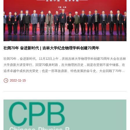
壮阔70年 奋进新时代 | 吉林大学纪念物理学科创建70周年
壮阔70年，奋进新时代。11月12日上午，庆祝吉林大学物理学科创建70周年大会在吉林
大学鼎新大讲堂举行。回望70载来时路，吉大物理的历史，就是在坚韧不拔中锤炼、在
追求卓越中成长的光荣史；也是一部革故鼎新、特色发展的奋斗史。大会回顾了70年来
吉大物理从无到有、从小到大、从弱到强的奋斗历程，总结在肇基、建设、改革、发展
2022-11-15
中形成的历史经验，展望在新时代征程上建设中国特色、世界一流学科的光明前景。 吉
林大学党委书记姜...