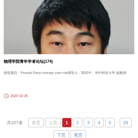
物理学院青年学者论坛(174)
报告题目：Pseudo Renyi entropy sum rule报告人：郭武中，华中科技大学 副教授
2023-10-25
...
首页
上页
1
2
3
4
5
26
共207条
下页
尾页