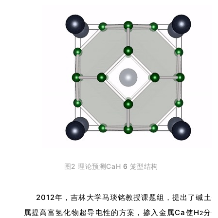
图2 ­­理论预测CaH
6
笼型结构
2012年，吉林大学马琰铭教授课题组，提出了碱土
属提高富氢化物超导电性的方案，掺入金属Ca使H
分
2