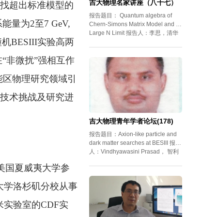
吉大物理名家讲座（八十七）
找超出标准模型的
报告题目： Quantum algebra of
为2至7 GeV,
Chern-Simons Matrix Model and its
Large N Limit 报告人：李思，清华
机BESIII实验高两
大学教授
在“非微扰”强相互作
能区物理研究领域引
技术挑战及研究进
吉大物理青年学者论坛(178)
报告题目：Axion-like particle and
dark matter searches at BESIII 报告
人：Vindhyawasini Prasad， 智利
塔拉帕卡大学博士后
美国夏威夷大学参
州大学洛杉矶分校从事
实验室的CDF实