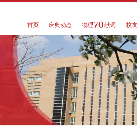
首页
庆典动态
物理
献词
校