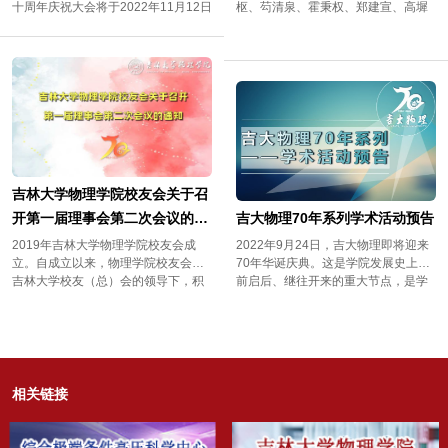
十周年庆祝大会将于2022年11月12日
枢、芶清泉、霍秉权、郑建宣、高墀
召开，本次庆祝大会将通过吉林大学
恩等一批著名的物理学家创建。七十
官方微信视频号、官方抖音号、官方
年来，吉大物理，用科研之光、学术
快手号进行全程直播，具体直播信息
之慧，相伴一座城市、一方沃土的发
如下：一、时间11月12日（星期六）
展，见证一个国家、一个民族的复
上午9：00二、直播平台吉林大学官
兴。2022年11月12日，吉大物理70
方微信视频号吉林大学官方抖音号吉
年华诞庆典正式举行。值此佳际，谨
林大学官方快手号 欢迎广大师生届时
向全体师生、离退休教师、海内外校
观看
友致以诚挚的问候！向长期以来关
心、支持、帮助学院发展的各级领
导、兄弟单位、社会各界...
吉林大学物理学院校友会关于召
开第一届理事会第二次会议的通
吉大物理70年系列学术活动预告
知
2019年吉林大学物理学院校友会成
2022年9月24日，吉大物理即将迎来
立。自成立以来，物理学院校友会在
70年华诞庆典。这是学院发展史上承
吉林大学校友（总）会的领导下，积
前启后、继往开来的重大节点，是学
极开展工作，相继在北京、深圳成立
院凝心聚力、共谋发展的重要契机，
分会，积极筹建上海分会，加强了校
是学院总结成绩、着眼未来的盛大节
友之间、校友与母校之间的沟通联
日。为热烈庆祝物理学院70年华诞，
系，搭建了资源共享、互助合作平
新型电池物理与技术教育部重点实验
台，提升了校友凝聚力和自豪感，促
室举办物理学院70周年院庆-新能源物
进了母校物理人才培养、科学研究和
理系列讲座，围绕二次电池、太阳能
相关链接
科技成果转移转化，推动了物理学
电池、燃料电池等相关领域，每周邀
科“双一流”建设向更高质量发展。
请一位储能领域的学院优秀院友、毕
2022年，吉大物理学科再一次入选国
业生及国内外专家做线上、线下报告