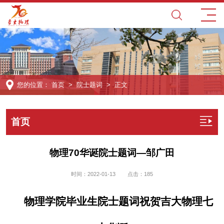
您的位置：
首页
>
院士题词
> 正文
首页
物理70华诞院士题词—邹广田
时间：2022-01-13
点击：
185
物理学院毕业生院士题词祝贺吉大物理七