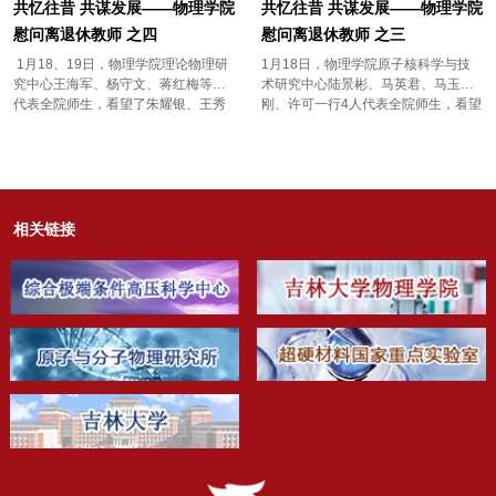
《电子线路》，讲课...
教研室主任...
共忆往昔 共谋发展——物理学院
共忆往昔 共谋发展——物理学院
慰问离退休教师 之四
慰问离退休教师 之三
1月18、19日，物理学院理论物理研
1月18日，物理学院原子核科学与技
究中心王海军、杨守文、蒋红梅等人
术研究中心陆景彬、马英君、马玉
代表全院师生，看望了朱耀银、王秀
刚、许可一行4人代表全院师生，看望
江两位老师。 看望朱耀银老师（右
了苏荫权、胡宝华两位老师。 看望苏
一），左一为朱老师夫人、右二为王
荫权（右三）老师，中间为苏老师夫
海军、左二为蒋红梅朱耀银 ，1939年
妇，右一为马英君、右二为陆景彬、
生，1958年考入吉大物理，1963毕业
左一为许可、左二为马玉刚苏荫权 ，
留校任教，1999年退休。 物理系63
1938年生，1979年调入吉大物理，
届理论物理专业毕业生合影，一排右
1998年退休。 看望胡宝华老师（中）
相关链接
二为朱耀银 看望王秀江老师（中），
右一为马英君、右二为陆景彬、左一
右一为王海军、左一为杨守文王秀
为许可、左二为马玉刚胡宝华，1936
江，1933年生，1958年华东师院研究
年生，1955年考入东北人民大学物理
生毕业来校任教...
系（现吉大物理...