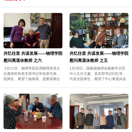
共忆往昔 共谋发展——物理学院
共忆往昔 共谋发展——物理学院
慰问离退休教师 之六
慰问离退休教师 之五
2月11日，物理学院应用物理系系主
1月29日，国家级物理实验教学示范
任龚依民和党支部书记年桂君代表全
中心主任王鑫、党支部书记纪红等人
院师生，看望了姚凤英、孟繁英两位
代表全院师生，看望了中心离退休孟
退休老师。看望姚凤英（中）老师，
庆贤、曲书亮、贺建英三位老师。 看
右为龚依民，左为年桂君姚凤英 ，
望孟庆贤老师（中），左为纪红、右
1936年生，1955年来校工作，1991
为王鑫孟庆贤 ，许飞龙夫人，1937年
年退休。 第二排左一为姚凤英老师，
生，1954年来校工作，1988年退休。
照片拍于1980年 看望孟繁英老师
许飞龙是早期物理系实验仪器的设计
（中），左为龚依民、右为年桂君孟
者和加工者，是余瑞璜先生实验思想
繁英，1944年生，1963年考入吉林大
的实现者之一，为早期物理系实验室
学物理系，1968年毕业。1980年留校
建设做出了重要贡献。 孟庆贤早期工
任教。2004年退休。长期为本科讲授
作许飞龙在理化楼门口留影 普通物理