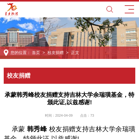
您的位置：
首页
>
校友捐赠
> 正文
校友捐赠
承蒙韩秀峰校友捐赠支持吉林大学余瑞璜基金，特
颁此证,以兹感谢!
时间：2024-04-09
点击：
73
承蒙
韩秀峰
校友捐赠支持吉林大学余瑞璜
基金，特颁此证,以兹感谢!